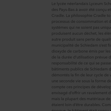
Le lycée néerlandais Lyceum Schr
des Pays-Bas à avoir été conçu et
Cradle. La philosophie Cradle to 
processus de consommation et de
systèmes qui ne soient pas uniqu
produisent aucun déchet, les él
autre produit sans perte de qual
municipalité de Schiedam s’est fix
dioxyde de carbone émis par les
de la durée d’utilisation prévue 
responsabilité de ce qui se passer
bâtiments publics de Schiedam d
démontés la fin de leur cycle de 
une seconde vie sous la forme de
compte ces principes de dévelop
envisagé d’offrir un ravalement d
mais la plupart des matériaux de
étaient loin d’être durables. Com
époque, le bâtiment était conçu p