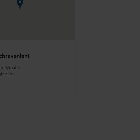
chravenlant
otstraat 4
hiedam