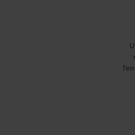
U
l’e