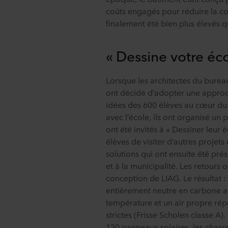
coûts engagés pour réduire la c
finalement été bien plus élevés q
« Dessine votre éco
Lorsque les architectes du bureau
ont décidé d’adopter une approch
idées des 600 élèves au cœur du
avec l’école, ils ont organisé un 
ont été invités à « Dessiner leur 
élèves de visiter d’autres projet
solutions qui ont ensuite été pré
et à la municipalité. Les retours 
conception de LIAG. Le résultat :
entièrement neutre en carbone a
température et un air propre ré
strictes (Frisse Scholen classe A)
120 panneaux solaires, les chasse