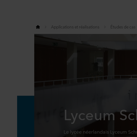
Applications et réalisations
Études de cas
Lyceum Sc
Le lycée néerlandais Lyceum Schr