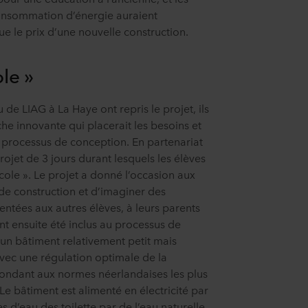
onsommation d’énergie auraient
ue le prix d’une nouvelle construction.
le »
 de LIAG à La Haye ont repris le projet, ils
e innovante qui placerait les besoins et
 processus de conception. En partenariat
projet de 3 jours durant lesquels les élèves
école ». Le projet a donné l’occasion aux
s de construction et d’imaginer des
sentées aux autres élèves, à leurs parents
ont ensuite été inclus au processus de
 un bâtiment relativement petit mais
vec une régulation optimale de la
pondant aux normes néerlandaises les plus
. Le bâtiment est alimenté en électricité par
s d’eau des toilette par de l’eau naturelle