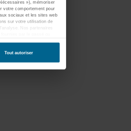
« Nécessaires »), mémoriser
ser votre comportement pour
eaux sociaux et les sites web
s sur votre utilisation de
d’analyse. Nos partenaires
fournies par le passé ou
 être établi dans un pays tiers
lement que ce transfert est
Tout autoriser
es informations collectées,
ls partenaires et la durée
les fins nos sites web
cookies.
quant sur l’icône de cookie
n des cookies et notre
ant l’identification de la