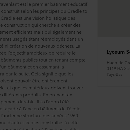
avenlant est le premier bâtiment éducatif
 construit selon les principes du Cradle to
Cradle est une vision holistique des
 construction qui cherche à créer des
ement efficients mais qui également ne
éments usagés étant réemployés dans un
ité ni création de nouveaux déchets. La
Lyceum S
ée l’objectif ambitieux de réduire le
 bâtiments publics tout en tenant compte
Hugo de Gro
d’un bâtiment et en assumant la
3119 HA Sc
a par la suite. Cela signifie que les
Pays-Bas
oivent pouvoir être entièrement
vie, et que les matériaux doivent trouver
 différents produits. En prenant en
pement durable, il a d’abord été
e façade à l’ancien bâtiment de l’école,
 l’ancienne structure des années 1960
me d’autres écoles construites à cette
our une éducation à l’ancienne, et les