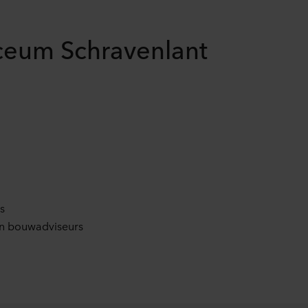
ceum Schravenlant
s
en bouwadviseurs