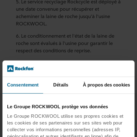
5. Le service recyclage Rockcycle est déployé à
une date convenue pour récupérer et
acheminer la laine de roche jusqu'à l'usine
ROCKWOOL.
6. Le conditionnement et l'état de la laine de
roche sont évalués à l'usine pour garantir le
respect des conditions de reprise.
7. La laine de roche est recyclée, la boucle est
bouclée !
Consentement
Détails
À propos des cookies
Le Groupe ROCKWOOL protège vos données
Conditions générales de reprise
Le Groupe ROCKWOOL utilise ses propres cookies et
les cookies de ses partenaires sur ses sites web pour
de la laine de roche :
collecter vos informations personnelles (adresses IP,
géolocalisation et autres identifiants en ligne) afin de