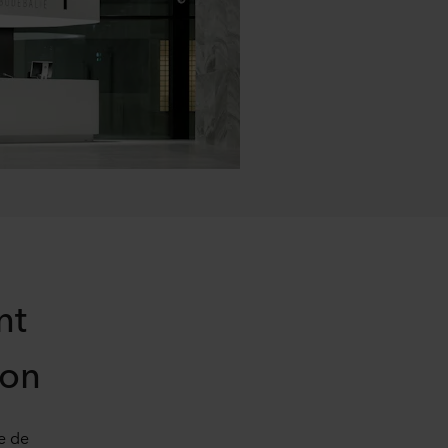
nt
ion
e de