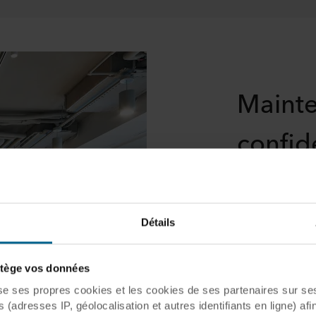
Mainte
confid
parole
L'espace d'accu
Détails
accueille une va
d'échanges avec
ège vos données
d'une discussio
la confidential
ses propres cookies et les cookies de ses partenaires sur ses 
pour favoriser l
(adresses IP, géolocalisation et autres identifiants en ligne) afi