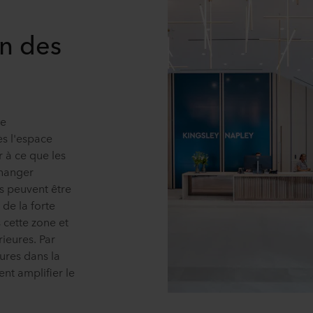
n des
re
ès l'espace
er à ce que les
changer
s peuvent être
de la forte
 cette zone et
rieures. Par
dures dans la
ent amplifier le