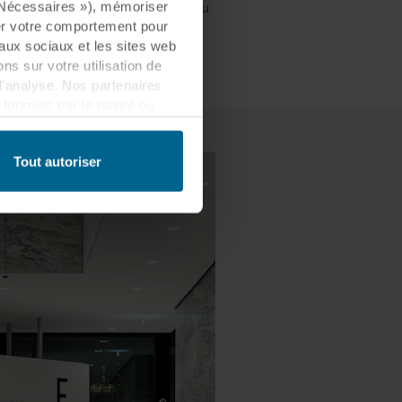
ns et les autres ne dérangent ou
« Nécessaires »), mémoriser
 par tous.
ser votre comportement pour
eaux sociaux et les sites web
s sur votre utilisation de
d’analyse. Nos partenaires
fournies par le passé ou
 être établi dans un pays tiers
lement que ce transfert est
Tout autoriser
es informations collectées,
ls partenaires et la durée
les fins nos sites web
cookies.
quant sur l’icône de cookie
n des cookies et notre
ant l’identification de la