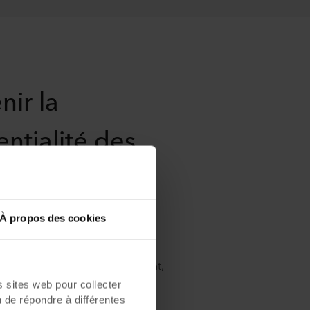
nir la
entialité des
s
eil est une zone centrale qui
À propos des cookies
riété d’activités. Qu'il s'agisse
 le personnel de l'accueil ou
n entre collègues qui se croisent,
ité des paroles est primordiale
sites web pour collecter
e confort et éviter que les
n de répondre à différentes