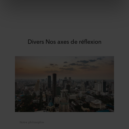
services. Le partenaire peut être établi dans un pays tiers
non sécurisé, notamment aux États-Unis, et en
acceptant les cookies, vous reconnaissez également que
ce transfert est susceptible de ne pas garantir le même
niveau de protection que dans l’UE/EEE.
Divers Nos axes de réflexion
Ci-dessous, vous trouverez plus d’informations sur les
finalités, les descriptions générales des informations
collectées, l’origine de chaque cookie déposé, les liens
vers la politique de confidentialité de nos éventuels
partenaires et la durée pendant laquelle chaque cookie
est déposé sur votre terminal. C’est à vous de décider à
quelles fins nos sites web peuvent utiliser des cookies et
donc traiter des informations vous concernant par le biais
de cookies.
Vous pouvez retirer votre consentement ou modifier votre
consentement à tout moment en cliquant sur l’icône de
cookie en bas du site web. Consultez la section « À
Notre philosophie
propos » pour en savoir plus sur notre utilisation des