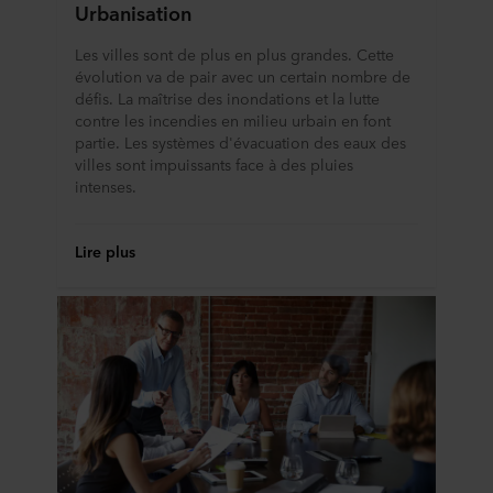
Urbanisation
cookies et notre
Déclaration de confidentialité
pour
connaître notre traitement des données personnelles,
Les villes sont de plus en plus grandes. Cette
incluant l’identification de la société ROCKWOOL qui est
évolution va de pair avec un certain nombre de
responsable du traitement de vos données personnelles.
défis. La maîtrise des inondations et la lutte
contre les incendies en milieu urbain en font
partie. Les systèmes d'évacuation des eaux des
villes sont impuissants face à des pluies
intenses.
Lire plus