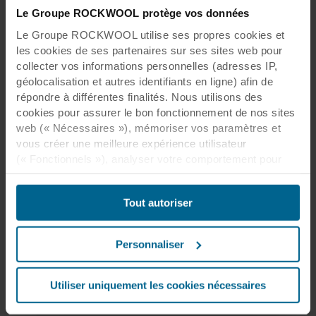
Le Groupe ROCKWOOL protège vos données
Le Groupe ROCKWOOL utilise ses propres cookies et
les cookies de ses partenaires sur ses sites web pour
collecter vos informations personnelles (adresses IP,
géolocalisation et autres identifiants en ligne) afin de
répondre à différentes finalités. Nous utilisons des
cookies pour assurer le bon fonctionnement de nos sites
web (« Nécessaires »), mémoriser vos paramètres et
Durabilité et circularité
vous créer une meilleure expérience utilisateur
(« Fonctionnels »), analyser votre comportement pour
Une solution respectueuse de
optimiser les sites web (« Statistiques ») et cibler notre
l'environnement
contenu et nos publicités sur les réseaux sociaux et les
Tout autoriser
sites web externes en fonction de votre comportement
Les bâtiments disposent pourtant d'un énorme
potentiel encore inexploité : ils peuvent devenir
sur nos sites web (« Marketing »). Les informations sur
l'une des solutions clés pour répondre aux
votre utilisation de nos sites web peuvent être divulguées
Personnaliser
enjeux impératifs du développement durable.
à nos partenaires de réseaux sociaux, de publicité et
d’analyse. Nos partenaires commerciaux peuvent
combiner ces données avec d’autres informations qui
Utiliser uniquement les cookies nécessaires
Lire plus
leur auraient été fournies par le passé ou qu’ils auraient
collectées par le biais de votre utilisation de leurs