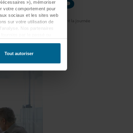
« Nécessaires »), mémoriser
ser votre comportement pour
eaux sociaux et les sites web
Niveau sonore recommandé pendant la journée
s sur votre utilisation de
d’analyse. Nos partenaires
fournies par le passé ou
 être établi dans un pays tiers
lement que ce transfert est
Tout autoriser
es informations collectées,
ls partenaires et la durée
les fins nos sites web
cookies.
quant sur l’icône de cookie
n des cookies et notre
ant l’identification de la