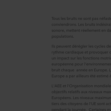
Tous les bruits ne sont pas néfa
conviendrons. Les bruits indésira
sonore, mettent réellement en dan
populations.
Ils peuvent dérégler les cycles 
rythme cardiaque et provoquer d
un impact sur les fonctions motri
européenne pour l'environnement
bruit chaque année en Europe. L
Europe a par ailleurs été estimé 
L'AEE et l'Organisation mondiale 
objectifs relatifs aux niveaux ma
Européens. Les niveaux maximum
tiers des citoyens de l'UE sont a
pendant la journée. Certaines mun