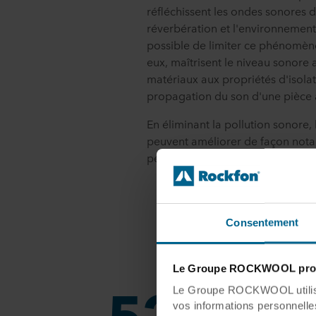
réfléchissent les ondes sonores
réverbération et l'environnement i
possible de limiter ce phénomèn
eux, maîtrisent le niveau sonore
matériaux aux propriétés d'isola
propagation du son d'une pièce 
En éliminant la pollution sonore
peuvent améliorer de façon notabl
personnes.
Consentement
Coût
Le Groupe ROCKWOOL prot
52 Md$
Le Groupe ROCKWOOL utilise 
vos informations personnelles 