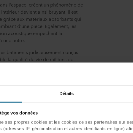
 dans l'espace, créent un phénomène de
ntérieur devient ainsi bruyant. Il est
e grâce aux matériaux absorbants qui
 ambiant d'une pièce. Également, les
tion acoustique empêchent la
à une autre.
, les bâtiments judicieusement conçus
e la qualité de vie de millions de
Détails
Décès
ège vos données
10 0
ses propres cookies et les cookies de ses partenaires sur ses 
(adresses IP, géolocalisation et autres identifiants en ligne) afi