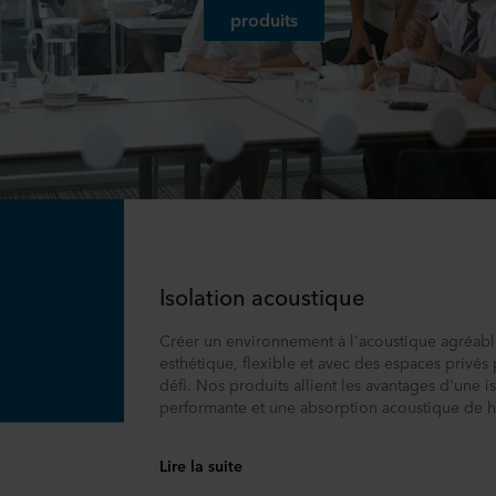
produits
Isolation acoustique
Créer un environnement à l'acoustique agréable
esthétique, flexible et avec des espaces privés 
défi. Nos produits allient les avantages d'une i
performante et une absorption acoustique de ha
Lire la suite