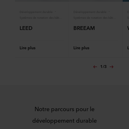
Développement durable
Développement durable
D
Systèmes de notation des bâtiments
Systèmes de notation des bâtiments
LEED
BREEAM
Lire plus
Lire plus
1
/
3
Notre parcours pour le
développement durable