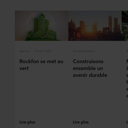
Aperçu
15 oct. 2020
Decarbonisation
A
Rockfon se met au
Construisons
vert
ensemble un
avenir durable
Lire plus
Lire plus