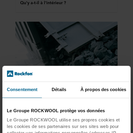
Qu'y a-t-il à l'intérieur ?
Développement durable
Cycle de vie
Consentement
Détails
À propos des cookies
Recyclage
Le Groupe ROCKWOOL protège vos données
Nous sommes convaincus que la réutilisation et
le recyclage efficaces des matériaux
Le Groupe ROCKWOOL utilise ses propres cookies et
représentent des solutions durables efficaces.
les cookies de ses partenaires sur ses sites web pour
Découvrez comment nos solutions de plafond
collecter vos informations personnelles (adresses IP,