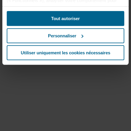
(« Fonctionnels »), analyser votre comportement pour
optimiser les sites web (« Statistiques ») et cibler notre
contenu et nos publicités sur les réseaux sociaux et les
Tout autoriser
sites web externes en fonction de votre comportement
sur nos sites web (« Marketing »). Les informations sur
votre utilisation de nos sites web peuvent être divulguées
Personnaliser
à nos partenaires de réseaux sociaux, de publicité et
d’analyse. Nos partenaires commerciaux peuvent
combiner ces données avec d’autres informations qui
Utiliser uniquement les cookies nécessaires
leur auraient été fournies par le passé ou qu’ils auraient
collectées par le biais de votre utilisation de leurs
services. Le partenaire peut être établi dans un pays tiers
non sécurisé, notamment aux États-Unis, et en
acceptant les cookies, vous reconnaissez également que
ce transfert est susceptible de ne pas garantir le même
niveau de protection que dans l’UE/EEE.
Ci-dessous, vous trouverez plus d’informations sur les
finalités, les descriptions générales des informations
collectées, l’origine de chaque cookie déposé, les liens
vers la politique de confidentialité de nos éventuels