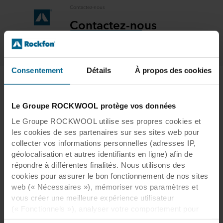
Contactez-nous
Contactez-nous
Contactez-nous
Consentement
Détails
À propos des cookies
À propos de Rockfon
Le Groupe ROCKWOOL protège vos données
Le Groupe ROCKWOOL utilise ses propres cookies et
Nous offrons à nos clients un système complet
les cookies de ses partenaires sur ses sites web pour
de plafond, combinant des panneaux en laine
collecter vos informations personnelles (adresses IP,
de roche avec des ossatures et des
géolocalisation et autres identifiants en ligne) afin de
répondre à différentes finalités. Nous utilisons des
accessoires. Notre système de plafond est un
cookies pour assurer le bon fonctionnement de nos sites
moyen rapide et simple de créer de beaux
web (« Nécessaires »), mémoriser vos paramètres et
espaces confortables. Facile à installer et
vous créer une meilleure expérience utilisateur
durable, il protège les personnes du bruit et de
(« Fonctionnels »), analyser votre comportement pour
la propagation du feu tout en contribuant de
optimiser les sites web (« Statistiques ») et cibler notre