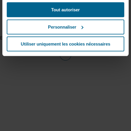
manière constructive à un avenir durable.
contenu et nos publicités sur les réseaux sociaux et les
Tout autoriser
sites web externes en fonction de votre comportement
En savoir plus
sur nos sites web (« Marketing »). Les informations sur
votre utilisation de nos sites web peuvent être divulguées
Personnaliser
à nos partenaires de réseaux sociaux, de publicité et
d’analyse. Nos partenaires commerciaux peuvent
Error rendering content
combiner ces données avec d’autres informations qui
Utiliser uniquement les cookies nécessaires
leur auraient été fournies par le passé ou qu’ils auraient
collectées par le biais de votre utilisation de leurs
services. Le partenaire peut être établi dans un pays tiers
non sécurisé, notamment aux États-Unis, et en
acceptant les cookies, vous reconnaissez également que
ce transfert est susceptible de ne pas garantir le même
niveau de protection que dans l’UE/EEE.
Ci-dessous, vous trouverez plus d’informations sur les
finalités, les descriptions générales des informations
collectées, l’origine de chaque cookie déposé, les liens
vers la politique de confidentialité de nos éventuels
partenaires et la durée pendant laquelle chaque cookie