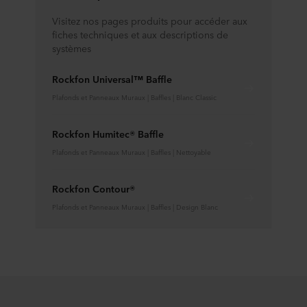
Visitez nos pages produits pour accéder aux
fiches techniques et aux descriptions de
systèmes
Rockfon Universal™ Baffle
Plafonds et Panneaux Muraux | Baffles | Blanc Classic
Rockfon Humitec® Baffle
Plafonds et Panneaux Muraux | Baffles | Nettoyable
Rockfon Contour®
Plafonds et Panneaux Muraux | Baffles | Design Blanc