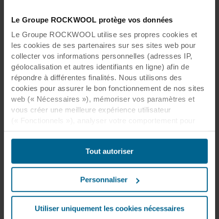
Le Groupe ROCKWOOL protège vos données
Le Groupe ROCKWOOL utilise ses propres cookies et
les cookies de ses partenaires sur ses sites web pour
collecter vos informations personnelles (adresses IP,
géolocalisation et autres identifiants en ligne) afin de
répondre à différentes finalités. Nous utilisons des
cookies pour assurer le bon fonctionnement de nos sites
web (« Nécessaires »), mémoriser vos paramètres et
vous créer une meilleure expérience utilisateur
(« Fonctionnels »), analyser votre comportement pour
optimiser les sites web (« Statistiques ») et cibler notre
contenu et nos publicités sur les réseaux sociaux et les
Tout autoriser
sites web externes en fonction de votre comportement
sur nos sites web (« Marketing »). Les informations sur
votre utilisation de nos sites web peuvent être divulguées
Personnaliser
à nos partenaires de réseaux sociaux, de publicité et
d’analyse. Nos partenaires commerciaux peuvent
combiner ces données avec d’autres informations qui
Utiliser uniquement les cookies nécessaires
leur auraient été fournies par le passé ou qu’ils auraient