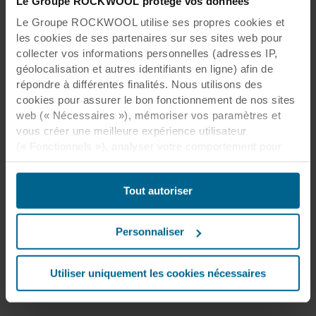
Le Groupe ROCKWOOL protège vos données
Le Groupe ROCKWOOL utilise ses propres cookies et
les cookies de ses partenaires sur ses sites web pour
collecter vos informations personnelles (adresses IP,
géolocalisation et autres identifiants en ligne) afin de
répondre à différentes finalités. Nous utilisons des
cookies pour assurer le bon fonctionnement de nos sites
web (« Nécessaires »), mémoriser vos paramètres et
vous créer une meilleure expérience utilisateur
(« Fonctionnels »), analyser votre comportement pour
optimiser les sites web (« Statistiques ») et cibler notre
contenu et nos publicités sur les réseaux sociaux et les
Tout autoriser
sites web externes en fonction de votre comportement
sur nos sites web (« Marketing »). Les informations sur
votre utilisation de nos sites web peuvent être divulguées
Personnaliser
à nos partenaires de réseaux sociaux, de publicité et
d’analyse. Nos partenaires commerciaux peuvent
combiner ces données avec d’autres informations qui
Utiliser uniquement les cookies nécessaires
leur auraient été fournies par le passé ou qu’ils auraient
collectées par le biais de votre utilisation de leurs