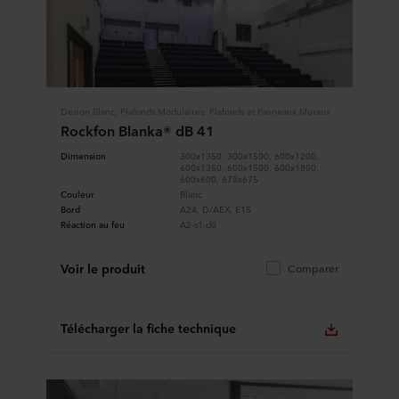
Design Blanc, Plafonds Modulaires, Plafonds et Panneaux Muraux
Rockfon Blanka® dB 41
Dimension
300x1350, 300x1500, 600x1200,
600x1350, 600x1500, 600x1800,
600x600, 675x675
Couleur
Blanc
Bord
A24, D/AEX, E15
Réaction au feu
A2-s1,d0
Voir le produit
Comparer
Télécharger la fiche technique