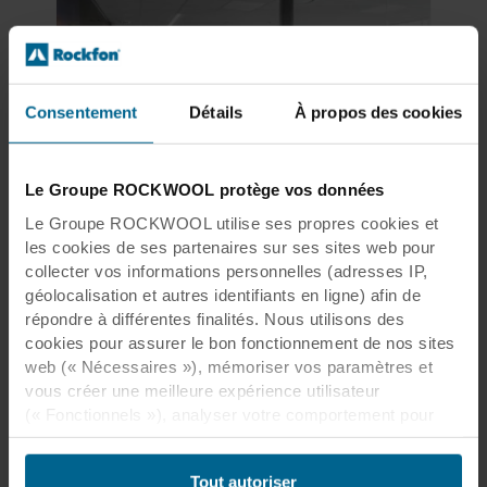
Consentement
Détails
À propos des cookies
Le Groupe ROCKWOOL protège vos données
Design Blanc, Plafonds Modulaires, Plafonds et Panneaux Muraux
Le Groupe ROCKWOOL utilise ses propres cookies et
Rockfon Blanka® dB 43
les cookies de ses partenaires sur ses sites web pour
Dimension
300x1350, 300x1500, 600x1200,
collecter vos informations personnelles (adresses IP,
600x1350, 600x1500, 600x1800,
géolocalisation et autres identifiants en ligne) afin de
600x600, 675x675
Couleur
Blanc
répondre à différentes finalités. Nous utilisons des
Bord
A24, D/AEX, E15
cookies pour assurer le bon fonctionnement de nos sites
Réaction au feu
A2-s1,d0
web (« Nécessaires »), mémoriser vos paramètres et
vous créer une meilleure expérience utilisateur
Voir le produit
Comparer
(« Fonctionnels »), analyser votre comportement pour
optimiser les sites web (« Statistiques ») et cibler notre
contenu et nos publicités sur les réseaux sociaux et les
Télécharger la fiche technique
Tout autoriser
sites web externes en fonction de votre comportement