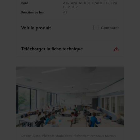
Bord
A15, A24, As, B, D, D/AEX, E15, E24,
G, M, X, Z
Réaction au feu
A1
Voir le produit
Comparer
Télécharger la fiche technique
Design Blanc, Plafonds Modulaires, Plafonds et Panneaux Muraux