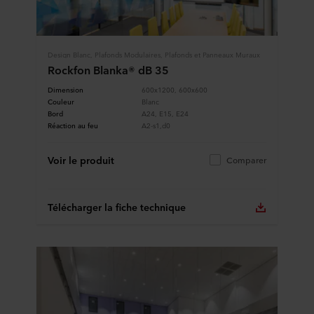
Design Blanc, Plafonds Modulaires, Plafonds et Panneaux Muraux
Rockfon Blanka® dB 35
Dimension
600x1200, 600x600
Couleur
Blanc
Bord
A24, E15, E24
Réaction au feu
A2-s1,d0
Voir le produit
Comparer
Télécharger la fiche technique