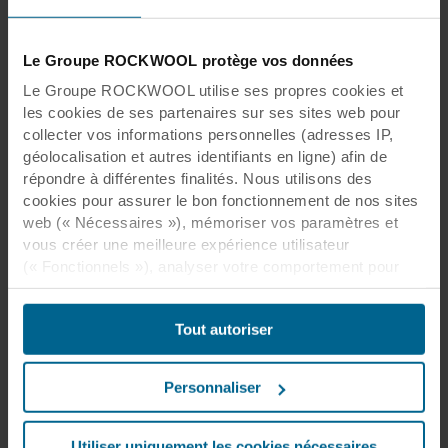
Le Groupe ROCKWOOL protège vos données
Le Groupe ROCKWOOL utilise ses propres cookies et
les cookies de ses partenaires sur ses sites web pour
collecter vos informations personnelles (adresses IP,
géolocalisation et autres identifiants en ligne) afin de
répondre à différentes finalités. Nous utilisons des
cookies pour assurer le bon fonctionnement de nos sites
web (« Nécessaires »), mémoriser vos paramètres et
vous créer une meilleure expérience utilisateur
(« Fonctionnels »), analyser votre comportement pour
optimiser les sites web (« Statistiques ») et cibler notre
contenu et nos publicités sur les réseaux sociaux et les
Tout autoriser
sites web externes en fonction de votre comportement
sur nos sites web (« Marketing »). Les informations sur
votre utilisation de nos sites web peuvent être divulguées
Personnaliser
à nos partenaires de réseaux sociaux, de publicité et
d’analyse. Nos partenaires commerciaux peuvent
combiner ces données avec d’autres informations qui
Utiliser uniquement les cookies nécessaires