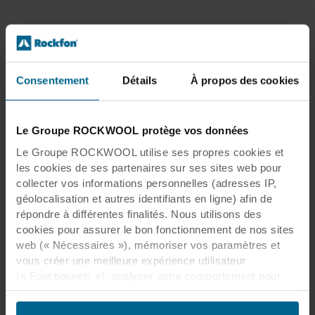
Watch video
Consentement
Détails
À propos des cookies
Le Groupe ROCKWOOL protège vos données
Le Groupe ROCKWOOL utilise ses propres cookies et
Stockholm Station City
les cookies de ses partenaires sur ses sites web pour
collecter vos informations personnelles (adresses IP,
géolocalisation et autres identifiants en ligne) afin de
répondre à différentes finalités. Nous utilisons des
cookies pour assurer le bon fonctionnement de nos sites
web (« Nécessaires »), mémoriser vos paramètres et
vous créer une meilleure expérience utilisateur
Stockholm Station City
(« Fonctionnels »), analyser votre comportement pour
optimiser les sites web (« Statistiques ») et cibler notre
contenu et nos publicités sur les réseaux sociaux et les
Pays:
Suède