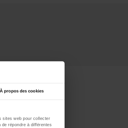
À propos des cookies
nt des
sites web pour collecter
Notre
n de répondre à différentes
x