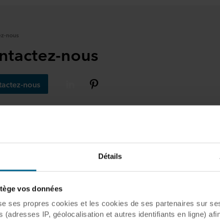
ez-nous
ntactez-nous
tactez-nous
propos de Rockfon
Détails
ège vos données
ffrons à nos clients un système complet de plafond, combina
ses propres cookies et les cookies de ses partenaires sur ses 
ux en laine de roche avec des ossatures et des accessoires. 
(adresses IP, géolocalisation et autres identifiants en ligne) afi
e de plafond est un moyen rapide et simple de créer de beau