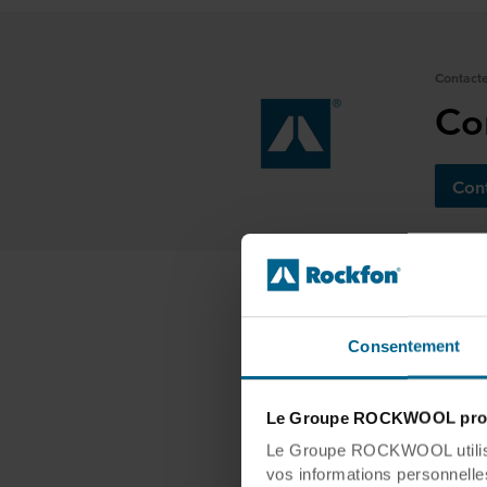
Contact
Co
Con
À 
Consentement
Le Groupe ROCKWOOL prot
Nous o
Le Groupe ROCKWOOL utilise 
pannea
vos informations personnelles 
systèm