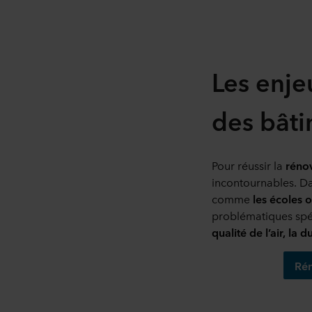
Les enje
des bâti
Pour réussir la
rénov
incontournables. Da
comme
les écoles 
problématiques spéc
qualité de l’air, la d
Rén