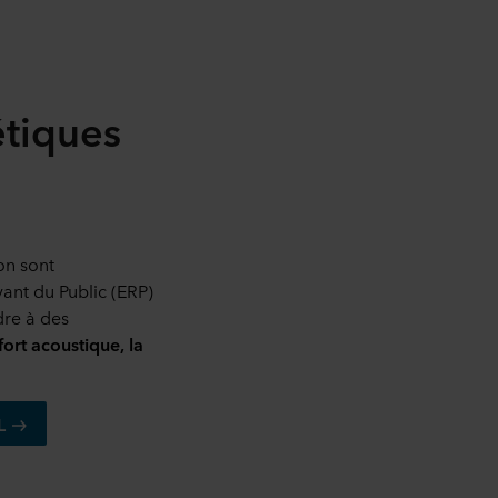
étiques
ion sont
ant du Public (ERP)
dre à des
ort acoustique, la
L