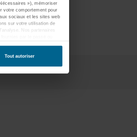
« Nécessaires »), mémoriser
rsonnes
ser votre comportement pour
eaux sociaux et les sites web
s sur votre utilisation de
d’analyse. Nos partenaires
fournies par le passé ou
 être établi dans un pays tiers
lement que ce transfert est
Tout autoriser
es informations collectées,
ls partenaires et la durée
les fins nos sites web
cookies.
quant sur l’icône de cookie
n des cookies et notre
ant l’identification de la