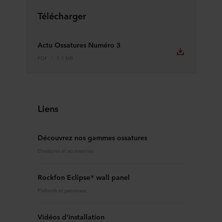
Télécharger
Actu Ossatures Numéro 3
PDF
1.1 MB
Liens
Découvrez nos gammes ossatures
Ossatures et accessoires
Rockfon Eclipse® wall panel
Plafonds et panneaux
Vidéos d'installation