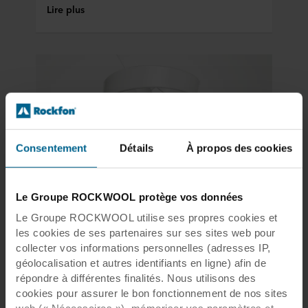
Lire plus
Consentement
Détails
À propos des cookies
Le Groupe ROCKWOOL protège vos données
Nouveautés produits
06 mars 2017
Le Groupe ROCKWOOL utilise ses propres cookies et
Rockfon® Mono® Acoustic est bien
les cookies de ses partenaires sur ses sites web pour
collecter vos informations personnelles (adresses IP,
plus qu'un plafond
géolocalisation et autres identifiants en ligne) afin de
L'architecture contemporaine monolithique
répondre à différentes finalités. Nous utilisons des
requiert des surfaces homogènes et expressives.
cookies pour assurer le bon fonctionnement de nos sites
Les espaces intérieurs modernes se doivent