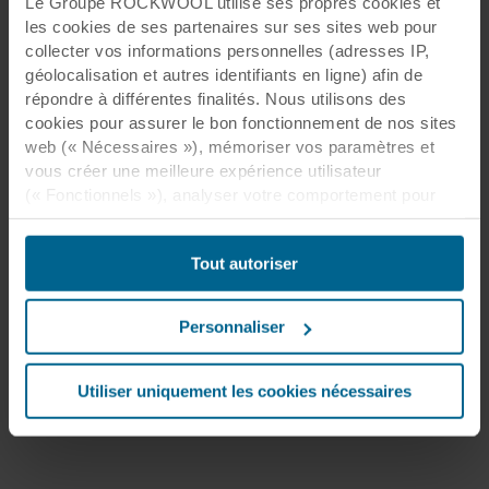
Le Groupe ROCKWOOL utilise ses propres cookies et
les cookies de ses partenaires sur ses sites web pour
collecter vos informations personnelles (adresses IP,
géolocalisation et autres identifiants en ligne) afin de
répondre à différentes finalités. Nous utilisons des
cookies pour assurer le bon fonctionnement de nos sites
web (« Nécessaires »), mémoriser vos paramètres et
vous créer une meilleure expérience utilisateur
(« Fonctionnels »), analyser votre comportement pour
optimiser les sites web (« Statistiques ») et cibler notre
contenu et nos publicités sur les réseaux sociaux et les
Tout autoriser
sites web externes en fonction de votre comportement
sur nos sites web (« Marketing »). Les informations sur
votre utilisation de nos sites web peuvent être divulguées
Personnaliser
à nos partenaires de réseaux sociaux, de publicité et
d’analyse. Nos partenaires commerciaux peuvent
combiner ces données avec d’autres informations qui
Utiliser uniquement les cookies nécessaires
leur auraient été fournies par le passé ou qu’ils auraient
collectées par le biais de votre utilisation de leurs
services. Le partenaire peut être établi dans un pays tiers
non sécurisé, notamment aux États-Unis, et en