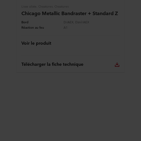
cookies et notre
Déclaration de confidentialité
pour
Lisse plate, Ossatures, Ossatures
Chicago Metallic Bandraster + Standard Z
connaître notre traitement des données personnelles,
incluant l’identification de la société ROCKWOOL qui est
Bord
D/AEX, Dznl/AEX
responsable du traitement de vos données personnelles.
Réaction au feu
A1
Voir le produit
Télécharger la fiche technique