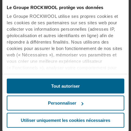
Chicago Metallic 75 mm Bandraster 3075
Le Groupe ROCKWOOL protège vos données
Bord
AEX, Dznl/AEX
Le Groupe ROCKWOOL utilise ses propres cookies et
Réaction au feu
A1
les cookies de ses partenaires sur ses sites web pour
collecter vos informations personnelles (adresses IP,
Voir le produit
géolocalisation et autres identifiants en ligne) afin de
répondre à différentes finalités. Nous utilisons des
cookies pour assurer le bon fonctionnement de nos sites
Télécharger la fiche technique
web (« Nécessaires »), mémoriser vos paramètres et
vous créer une meilleure expérience utilisateur
(« Fonctionnels »), analyser votre comportement pour
optimiser les sites web (« Statistiques ») et cibler notre
contenu et nos publicités sur les réseaux sociaux et les
Tout autoriser
sites web externes en fonction de votre comportement
sur nos sites web (« Marketing »). Les informations sur
votre utilisation de nos sites web peuvent être divulguées
Personnaliser
à nos partenaires de réseaux sociaux, de publicité et
d’analyse. Nos partenaires commerciaux peuvent
combiner ces données avec d’autres informations qui
Utiliser uniquement les cookies nécessaires
leur auraient été fournies par le passé ou qu’ils auraient