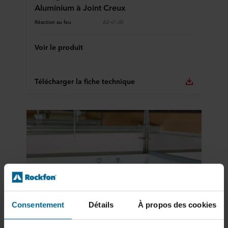
Aluminium à Joint Creux
Réaction au feu
A2-s1,d0
Voir le produit
Télécharger la fiche technique
Consentement
Détails
À propos des cookies
Lisse plate, Ossatures, Ossatures