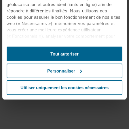
géolocalisation et autres identifiants en ligne) afin de
répondre à différentes finalités. Nous utilisons des
cookies pour assurer le bon fonctionnement de nos sites
web (« Nécessaires »), mémoriser vos paramètres et
vous créer une meilleure expérience utilisateur
(« Fonctionnels »), analyser votre comportement pour
optimiser les sites web (« Statistiques ») et cibler notre
contenu et nos publicités sur les réseaux sociaux et les
Tout autoriser
sites web externes en fonction de votre comportement
sur nos sites web (« Marketing »). Les informations sur
votre utilisation de nos sites web peuvent être divulguées
Personnaliser
à nos partenaires de réseaux sociaux, de publicité et
d’analyse. Nos partenaires commerciaux peuvent
combiner ces données avec d’autres informations qui
Utiliser uniquement les cookies nécessaires
leur auraient été fournies par le passé ou qu’ils auraient
collectées par le biais de votre utilisation de leurs
services. Le partenaire peut être établi dans un pays tiers
non sécurisé, notamment aux États-Unis, et en
acceptant les cookies, vous reconnaissez également que
ce transfert est susceptible de ne pas garantir le même