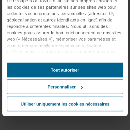
Le Groupe ROCKWOOL utilise ses propres cookies et
les cookies de ses partenaires sur ses sites web pour
collecter vos informations personnelles (adresses IP,
géolocalisation et autres identifiants en ligne) afin de
répondre à différentes finalités. Nous utilisons des
cookies pour assurer le bon fonctionnement de nos sites
web (« Nécessaires »), mémoriser vos paramètres et
vous créer une meilleure expérience utilisateur
(« Fonctionnels »), analyser votre comportement pour
optimiser les sites web (« Statistiques ») et cibler notre
contenu et nos publicités sur les réseaux sociaux et les
Tout autoriser
sites web externes en fonction de votre comportement
sur nos sites web (« Marketing »). Les informations sur
votre utilisation de nos sites web peuvent être divulguées
Personnaliser
à nos partenaires de réseaux sociaux, de publicité et
d’analyse. Nos partenaires commerciaux peuvent
combiner ces données avec d’autres informations qui
Utiliser uniquement les cookies nécessaires
leur auraient été fournies par le passé ou qu’ils auraient
collectées par le biais de votre utilisation de leurs
services. Le partenaire peut être établi dans un pays tiers
non sécurisé, notamment aux États-Unis, et en