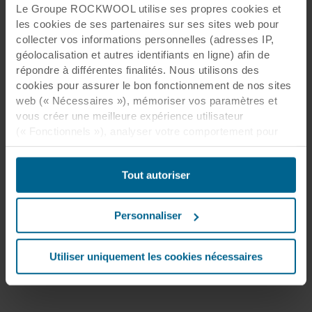
Le Groupe ROCKWOOL utilise ses propres cookies et
les cookies de ses partenaires sur ses sites web pour
collecter vos informations personnelles (adresses IP,
géolocalisation et autres identifiants en ligne) afin de
répondre à différentes finalités. Nous utilisons des
cookies pour assurer le bon fonctionnement de nos sites
web (« Nécessaires »), mémoriser vos paramètres et
vous créer une meilleure expérience utilisateur
(« Fonctionnels »), analyser votre comportement pour
optimiser les sites web (« Statistiques ») et cibler notre
contenu et nos publicités sur les réseaux sociaux et les
Tout autoriser
sites web externes en fonction de votre comportement
sur nos sites web (« Marketing »). Les informations sur
votre utilisation de nos sites web peuvent être divulguées
Personnaliser
à nos partenaires de réseaux sociaux, de publicité et
d’analyse. Nos partenaires commerciaux peuvent
combiner ces données avec d’autres informations qui
Utiliser uniquement les cookies nécessaires
leur auraient été fournies par le passé ou qu’ils auraient
collectées par le biais de votre utilisation de leurs
services. Le partenaire peut être établi dans un pays tiers