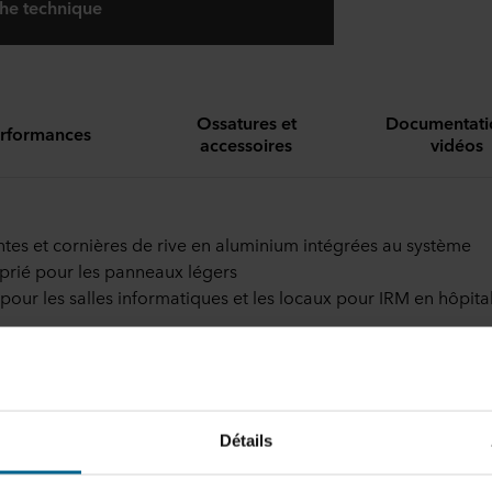
che technique
Ossatures et
Documentati
rformances
accessoires
vidéos
tes et cornières de rive en aluminium intégrées au système
rié pour les panneaux légers
é pour les salles informatiques et les locaux pour IRM en hôpita
Détails