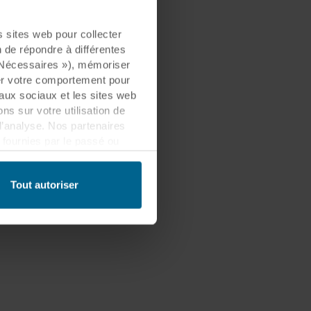
sites web pour collecter
n de répondre à différentes
« Nécessaires »), mémoriser
ser votre comportement pour
eaux sociaux et les sites web
s sur votre utilisation de
d’analyse. Nos partenaires
fournies par le passé ou
 être établi dans un pays tiers
lement que ce transfert est
Tout autoriser
es informations collectées,
ls partenaires et la durée
les fins nos sites web
cookies.
quant sur l’icône de cookie
n des cookies et notre