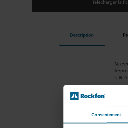
Télécharger la fi
Description
Pe
Suspen
Approp
Utilis
Schémas
Consentement