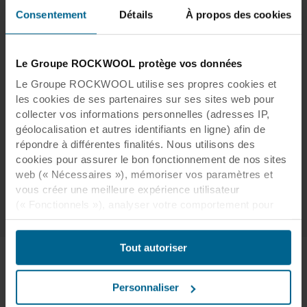
étude préalable à la session pour adapter le
Consentement
Détails
À propos des cookies
déroulement, les modalités pédagogiques,
l’animation de la formation, ou les locaux, pour
un plan d’accompagnement en fonction du
Le Groupe ROCKWOOL protège vos données
handicap annoncé.
Le Groupe ROCKWOOL utilise ses propres cookies et
Suite à la prise en compte du besoin, Rockfon
les cookies de ses partenaires sur ses sites web pour
s'assure de vous accueillir dans des conditions
collecter vos informations personnelles (adresses IP,
qui permettront la réussite de votre parcours
géolocalisation et autres identifiants en ligne) afin de
répondre à différentes finalités. Nous utilisons des
de formation et pourra au besoin nous
cookies pour assurer le bon fonctionnement de nos sites
rapprocher d’un référent entreprise
Agefiph
.
web (« Nécessaires »), mémoriser vos paramètres et
vous créer une meilleure expérience utilisateur
(« Fonctionnels »), analyser votre comportement pour
optimiser les sites web (« Statistiques ») et cibler notre
contenu et nos publicités sur les réseaux sociaux et les
Tout autoriser
sites web externes en fonction de votre comportement
sur nos sites web (« Marketing »). Les informations sur
votre utilisation de nos sites web peuvent être divulguées
Personnaliser
à nos partenaires de réseaux sociaux, de publicité et