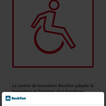
Le centre de formation Rockfon adapte la
formation en fonction d’un handicap
annoncé
Pour toutes ses formations Rockfon réalise une