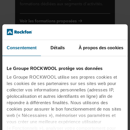
formations dédiées aux segments d'activités.
Voir les formations proposées
Consentement
Détails
À propos des cookies
Formations en ligne
Formations sur le développement
durable et le bien-être
Le Groupe ROCKWOOL protège vos données
Le Groupe ROCKWOOL utilise ses propres cookies et
Nous vous proposons une sélection de
formations en ligne pour vous permettre de
les cookies de ses partenaires sur ses sites web pour
développer vos connaissances sur l'économie
collecter vos informations personnelles (adresses IP,
circulaire, la façon dont les produits Rockfon
géolocalisation et autres identifiants en ligne) afin de
contribuent aux performances
répondre à différentes finalités. Nous utilisons des
environnementales des bâtiments, le label WELL
cookies pour assurer le bon fonctionnement de nos sites
et sur bien d'autres sujets encore.
web (« Nécessaires »), mémoriser vos paramètres et
vous créer une meilleure expérience utilisateur
(« Fonctionnels »), analyser votre comportement pour
Voir les formations proposées