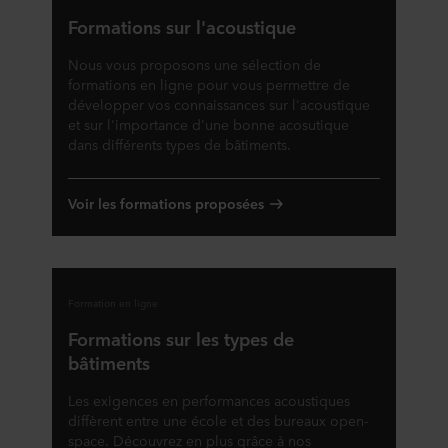
Formations sur l'acoustique
Nous vous proposons une sélection de
formations en ligne pour vous permettre de
développer vos connaissances sur l'acoustique
et sur l'importance d'une bonne acosutique
dans différents types de bâtiments.
Voir les formations proposées
Formation en ligne
Formations sur les types de
bâtiments
Les exigences en performances acoustiques
diffèrent entre une école et des bureaux open-
space. Découvrez en plus grâce à nos